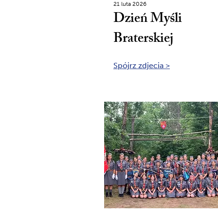
21 luta 2026
Dzień Myśli
Braterskiej
Spójrz zdjecia >