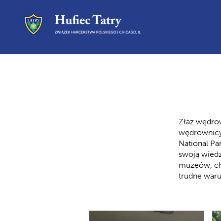
Złaz wędrow
wędrownicy 
National Pa
swoją wiedz
muzeów, choc
trudne waru