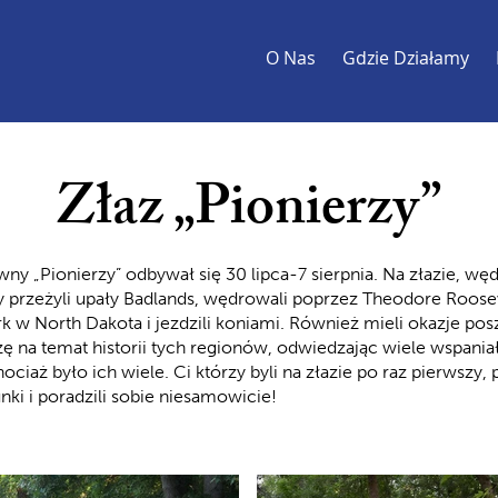
O Nas
Gdzie Działamy
Złaz „Pionierzy”
ny „Pionierzy” odbywał się 30 lipca-7 sierpnia. Na złazie, węd
przeżyli upały Badlands, wędrowali poprzez Theodore Roose
rk w North Dakota i jezdzili koniami. Również mieli okazje po
ę na temat historii tych regionów, odwiedzając wiele wspania
iaż było ich wiele. Ci którzy byli na złazie po raz pierwszy, 
nki i poradzili sobie niesamowicie!