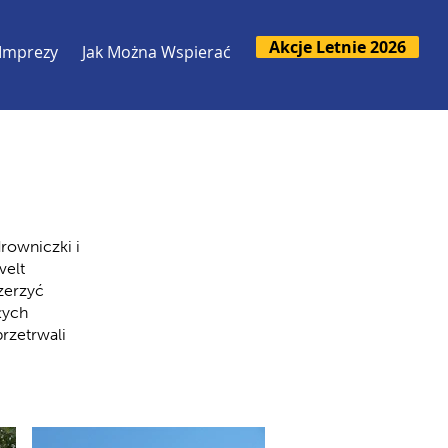
Akcje Letnie 2026
Imprezy
Jak Można Wspierać
rowniczki i
velt
szerzyć
łych
przetrwali