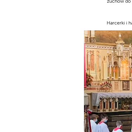
zuchów do h
Harcerki i 