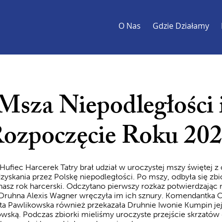
O Nas
Gdzie Działamy
Msza Niepodległości 
ozpoczęcie Roku 20
 Hufiec Harcerek Tatry brał udział w uroczystej mszy świętej z 
zyskania przez Polskę niepodległości. Po mszy, odbyła się zbi
asz rok harcerski. Odczytano pierwszy rozkaz potwierdzając
 Druhna Alexis Wagner wręczyła im ich sznury. Komendantka 
a Pawlikowska również przekazała Druhnie Iwonie Kumpin jej
wską. Podczas zbiorki mieliśmy uroczyste przejście skrzató