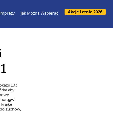
Akcje Letnie 2026
Imprezy
Jak Można Wspierać
i
21
okazji 103
órka aby
 nowe
Chorągwi
 krajke
w do zuchów,