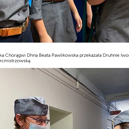
a Chorągwi Dhna Beata Pawlikowska przekazała Druhnie Iwo
harcmistrzowską.