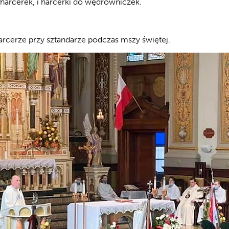
arcerek, i harcerki do wędrowniczek.
harcerze przy sztandarze podczas mszy świętej.