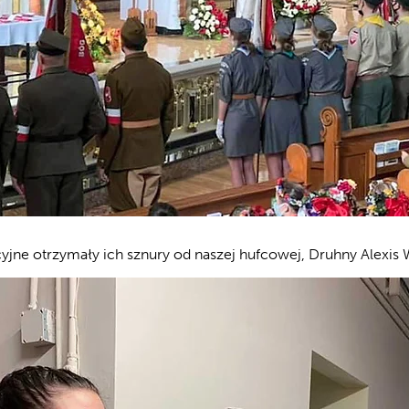
jne otrzymały ich sznury od naszej hufcowej, Druhny Alexis 