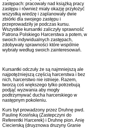
zastępach: pracowały nad książką pracy
zastępu i również miały okazję przyłożyć
wszystką wiedzę i zaplanowały dwie
zbiórki dla swojego zastępu i
przeprowadziły je podczas kursu.
Wszystkie kursantki zaliczyły sprawność
Patrona Polskiego Harcerstwa a potem, w
swoich indywidualnych zastępach,
zdobywały sprawności które wspólnie
wybrały według swoich zainteresowań.
Kursantki odczuły że są najmniejszą ale
najpotężniejszą częścią harcerstwa i bez
nich, harcerstwo nie istnieje. Razem,
tworzą coś większego tylko potrzebują
podjąć wyzwania aby mogły
podtrzymywać ducha harcerskiego w
następnym pokoleniu.
Kurs był prowadzony przez Druhnę pwd.
Paulinę Kosińską (Zastepczyni do
Referentki Harcerek) i Druhnę pion. Anię
Ciecierską (druyznowa druzyny Granie